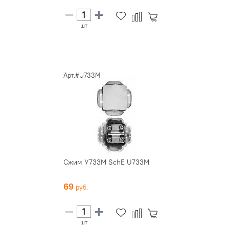
шт
Арт.#U733M
Сжим У733М SchE U733M
69
шт