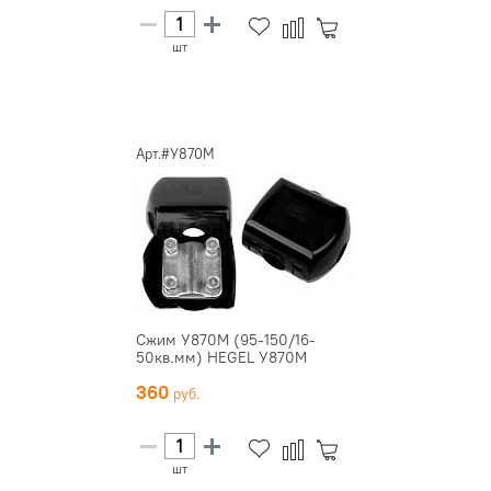
шт
Арт.#У870М
Сжим У870М (95-150/16-
50кв.мм) HEGEL У870М
360
шт