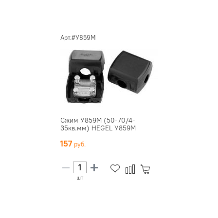
Арт.#У859М
Сжим У859М (50-70/4-
35кв.мм) HEGEL У859М
157
шт