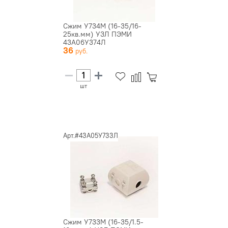
Сжим У734М (16-35/16-
25кв.мм) УЗЛ ПЭМИ
43А06У374Л
36
шт
Арт.#43А05У733Л
Сжим У733М (16-35/1.5-