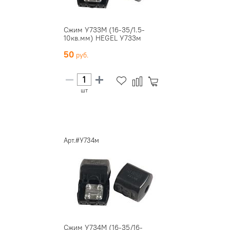
Сжим У733М (16-35/1.5-
10кв.мм) HEGEL У733м
50
шт
Арт.#У734м
Сжим У734М (16-35/16-