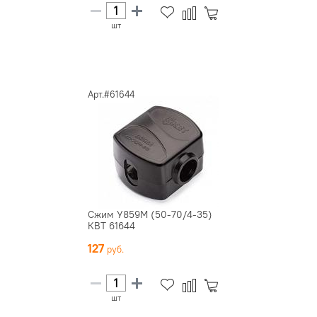
шт
Арт.#61644
Сжим У859М (50-70/4-35)
КВТ 61644
127
шт