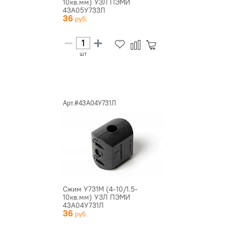
10кв.мм) УЗЛ ПЭМИ
43А05У733Л
36
шт
Арт.#43А04У731Л
Сжим У731М (4-10/1.5-
10кв.мм) УЗЛ ПЭМИ
43А04У731Л
36