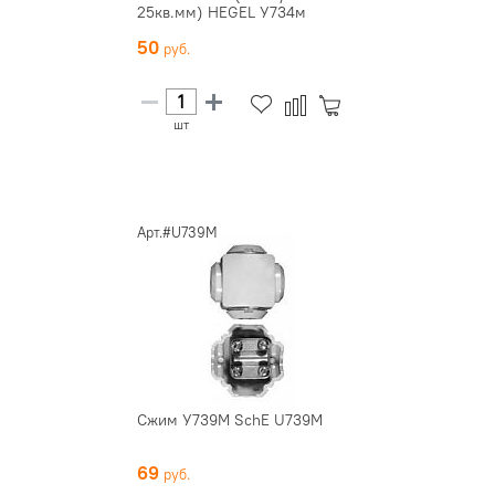
25кв.мм) HEGEL У734м
50
шт
Арт.#U739M
Сжим У739М SchE U739M
69