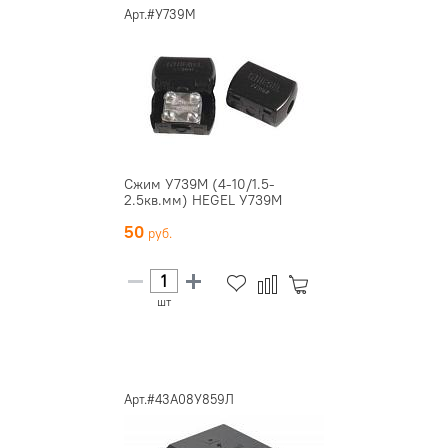
Арт.#У739М
Сжим У739М (4-10/1.5-
2.5кв.мм) HEGEL У739М
50
шт
Арт.#43А08У859Л