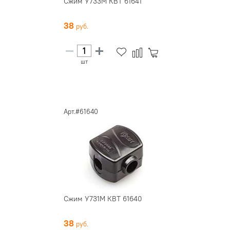
Сжим У733М КВТ 61641
38
шт
Арт.#61640
Сжим У731М КВТ 61640
38