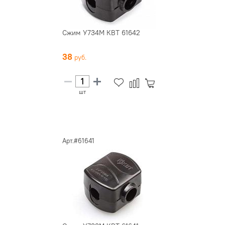
Сжим У734М КВТ 61642
38
шт
Арт.#61641