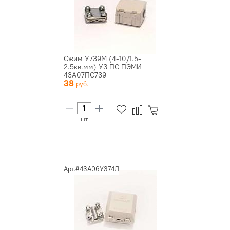
Сжим У739М (4-10/1.5-
2.5кв.мм) УЗ ПС ПЭМИ
43А07ПС739
38
шт
Арт.#43А06У374Л