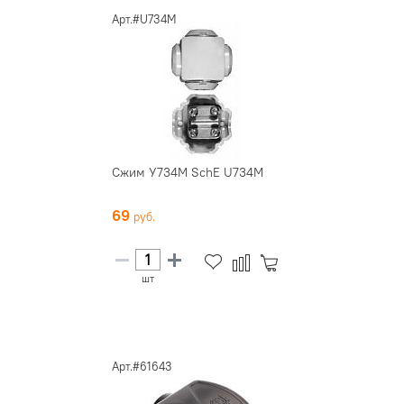
Арт.#U734M
Сжим У734М SchE U734M
69
шт
Арт.#61643