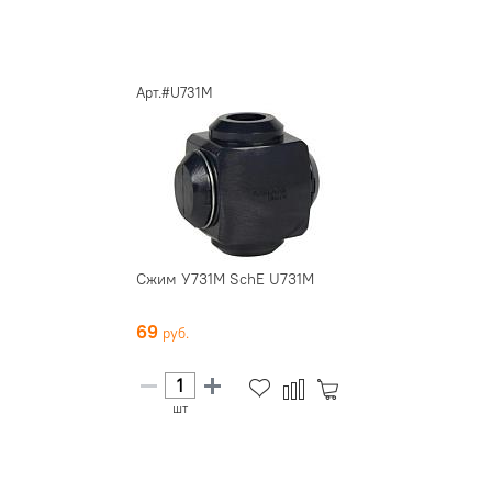
Арт.#U731M
Сжим У731М SchE U731M
69
шт