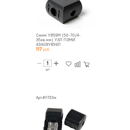
Сжим У859М (50-70/4-
35кв.мм) УЗЛ ПЭМИ
43А08У859Л
117
шт
Арт.#У733м