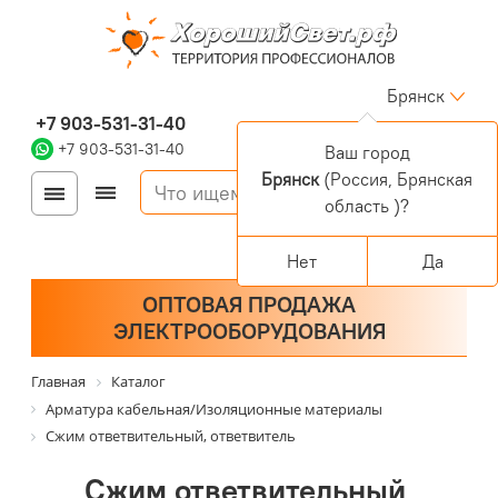
Брянск
+7 903-531-31-40
+7 903-531-31-40
Ваш город
Брянск
(Россия, Брянская
Войти
Регистрация
область )?
Корзина
0 позиций
Персональный раздел
Нет
Да
ОПТОВАЯ ПРОДАЖА
ЭЛЕКТРООБОРУДОВАНИЯ
Главная
Каталог
Арматура кабельная/Изоляционные материалы
Сжим ответвительный, ответвитель
Сжим ответвительный,