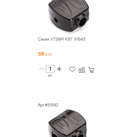
Сжим У739М КВТ 61643
38
шт
Арт.#61642