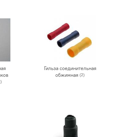
ная
Гильза соединительная
иков
обжимная
(2)
)