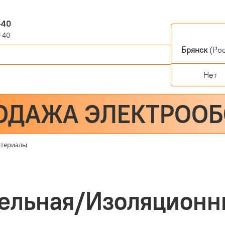
-40
-40
Брянск
(Рос
Нет
ОДАЖА ЭЛЕКТРОО
атериалы
бельная/Изоляционн