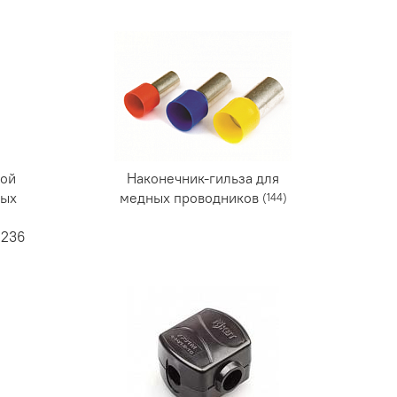
ной
Наконечник-гильза для
ных
медных проводников
(144)
6236