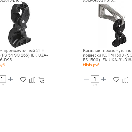
UZA-15-D16...
Арт.#UKA-31-D16...
м промежуточный ЗПН
Комплект промежуточно
 (PS 54 SO 265) IEK UZA-
подвески КОПМ 1500 (S
16-D95
ES 1500) IEK UKA-31-D16-
655
шт
шт