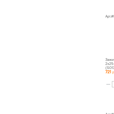
Арт.#
Зажи
2х25
(SO1
721
D120-