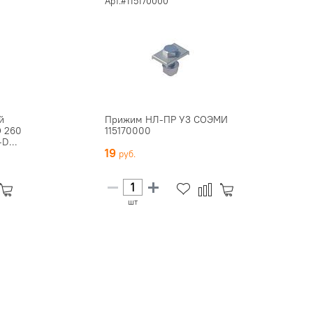
Арт.#115170000
й
Прижим НЛ-ПР У3 СОЭМИ
O 260
115170000
D...
19
шт