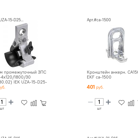
UZA-15-D25...
Арт.#ca-1500
м промежуточный ЗПС
Кронштейн анкерн. CA15
-4х120/1800/30
EKF ca-1500
30.02) IEK UZA-15-D25-
401
3...
шт
шт