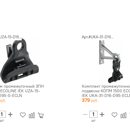
UZA-15-D16...
Арт.#UKA-31-D16...
м промежуточный ЗПН
Комплект промежуточно
 ECOLINE IEK UZA-15-
подвески КОПМ 1500 EC
D95-0-ECLN
IEK UKA-31-D16-D95-ECL
379
шт
шт