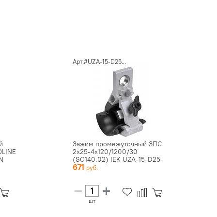
Арт.#UZA-15-D25...
й
Зажим промежуточный ЗПС
OLINE
2х25-4х120/1200/30
N
(SO140.02) IEK UZA-15-D25-
671
D120-9...
шт