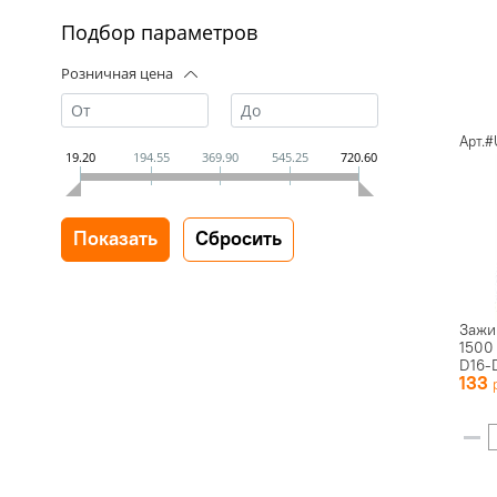
Подбор параметров
Розничная цена
Арт.#
19.20
194.55
369.90
545.25
720.60
Зажи
1500
D16-
133