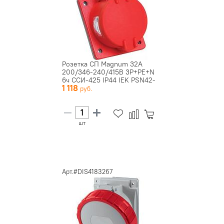
Розетка СП Magnum 32А
200/346-240/415В 3P+PE+N
6ч ССИ-425 IP44 IEK PSN42-
1 118
03...
шт
Арт.#DIS4183267