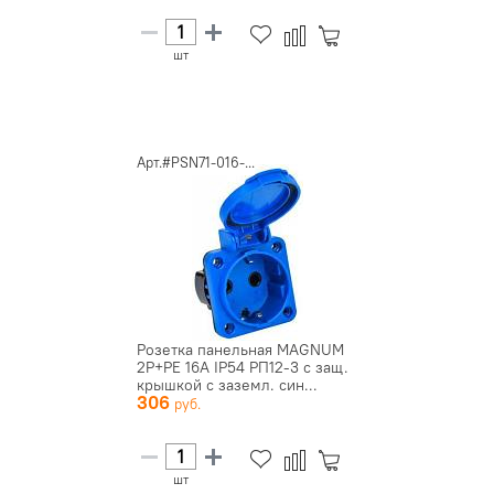
шт
Арт.#PSN71-016-...
Розетка панельная MAGNUM
2P+PE 16А IP54 РП12-3 с защ.
крышкой с заземл. син...
306
шт