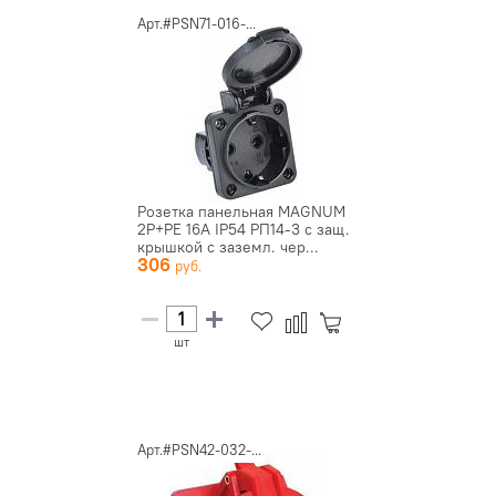
Арт.#PSN71-016-...
Розетка панельная MAGNUM
2P+PE 16А IP54 РП14-3 с защ.
крышкой с заземл. чер...
306
шт
Арт.#PSN42-032-...