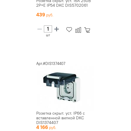
Розетка скрыт. уст. 16А 250В
2P+E IP54 DKC DIS5702061
439
шт
Арт.#DIS1374407
Розетка скрыт. уст. IP66 с
вставленной вилкой DKC
DIS1374407
4 166