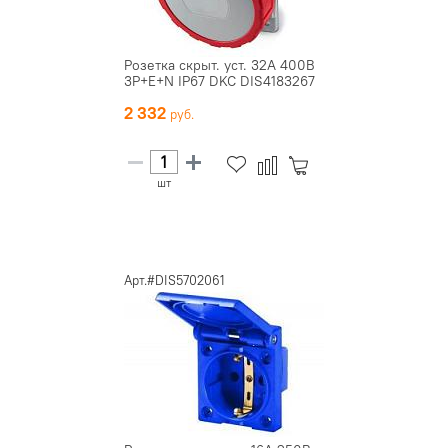
Розетка скрыт. уст. 32А 400В
3P+E+N IP67 DKC DIS4183267
2 332
шт
Арт.#DIS5702061