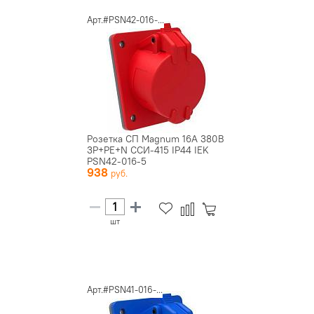
Арт.#PSN42-016-...
Розетка СП Magnum 16А 380В
3P+PE+N ССИ-415 IP44 IEK
PSN42-016-5
938
шт
Арт.#PSN41-016-...