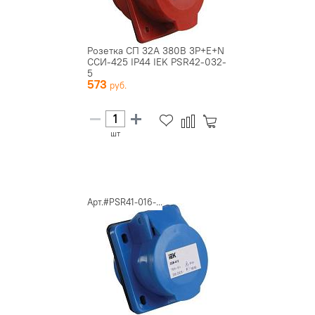
Розетка СП 32А 380В 3P+E+N
ССИ-425 IP44 IEK PSR42-032-
5
573
шт
Арт.#PSR41-016-...