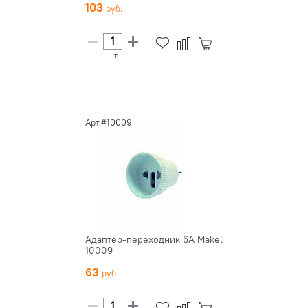
103
шт
Арт.#10009
Адаптер-переходник 6А Makel
10009
63