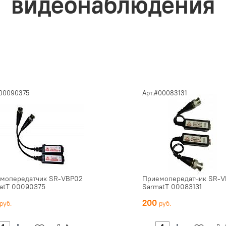
видеонаблюдения
#00090375
Арт.#00083131
мопередатчик SR-VBP02
Приемопередатчик SR-V
atT 00090375
SarmatT 00083131
200