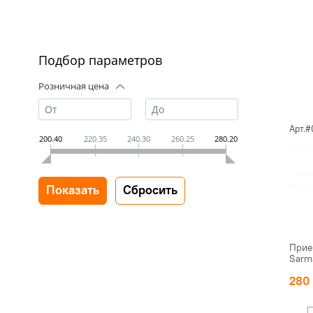
Подбор параметров
Розничная цена
Арт.
200.40
220.35
240.30
260.25
280.20
Прие
Sarm
280