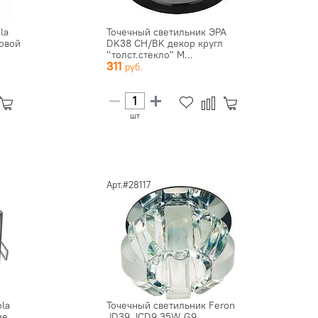
la
Точечный светильник ЭРА
овой
DK38 CH/BK декор кругл
"толст.стекло" M...
311
шт
Арт.#28117
la
Точечный светильник Feron
ge
JD39 JCD9 35W G9