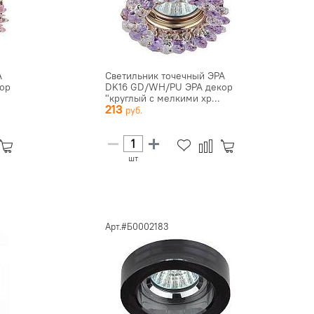
А
Светильник точечный ЭРА
ор
DK16 GD/WH/PU ЭРА декор
"круглый с мелкими хр...
213
шт
Арт.#Б0002183