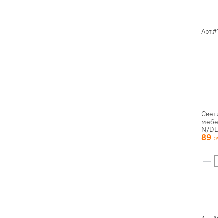
Арт.#
Свет
мебе
N/DL
89
золот