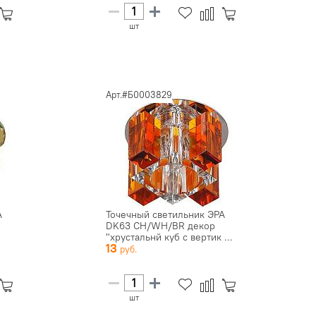
шт
Арт.#Б0003829
А
Точечный светильник ЭРА
DK63 CH/WH/BR декор
"хрустальнй куб с вертик ...
13
шт