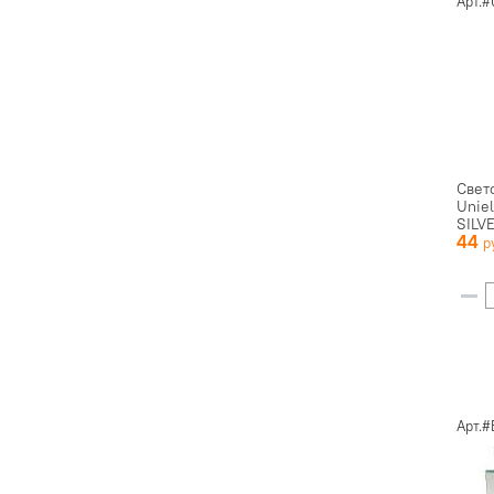
Арт.
Свет
Unie
SILV
44
Арт.