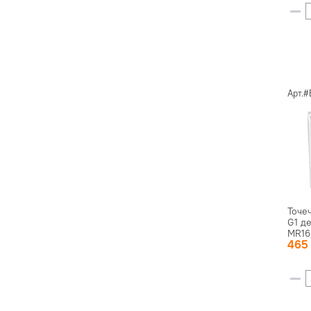
Арт.
Точе
G1 д
MR16,
46