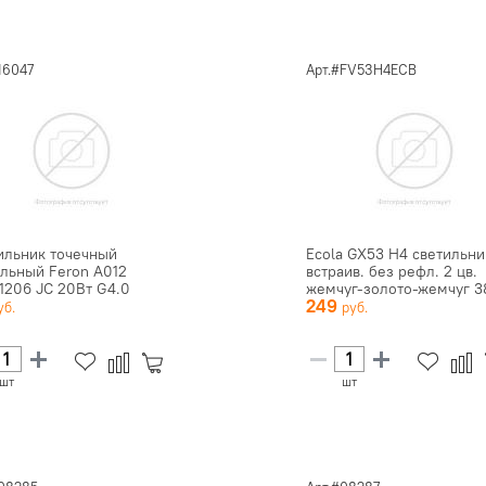
16047
Арт.#FV53H4ECB
ильник точечный
Ecola GX53 H4 светильни
льный Feron А012
встраив. без рефл. 2 цв.
1206 JC 20Вт G4.0
жемчуг-золото-жемчуг 38
249
о (с л...
шт
шт