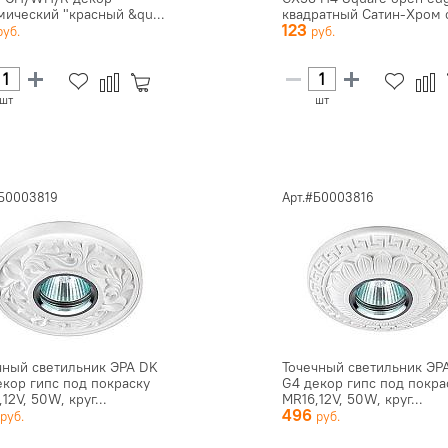
мический "красный &qu...
квадратный Сатин-Хром с 
123
шт
шт
#Б0003819
Арт.#Б0003816
чный светильник ЭРА DK
Точечный светильник ЭР
екор гипс под покраску
G4 декор гипс под покра
12V, 50W, круг...
MR16,12V, 50W, круг...
5
496