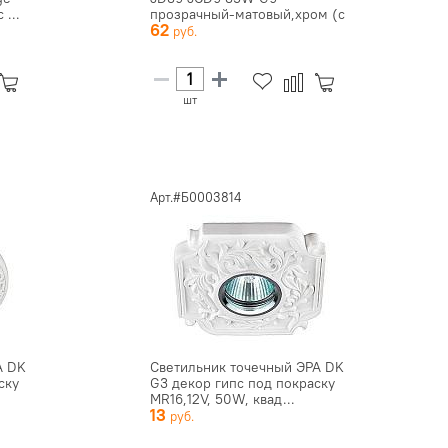
...
прозрачный-матовый,хром (с
62
ламп...
шт
Арт.#Б0003814
А DK
Светильник точечный ЭРА DK
ску
G3 декор гипс под покраску
MR16,12V, 50W, квад...
13