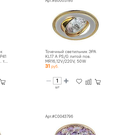
Арт.#Б0005786
ик
Точечный светильник ЭРА
P41
KL17 A PS/G литой пов.
т...
MR16,12V/220V, 50W
31
перламутр...
шт
Арт.#C0043796