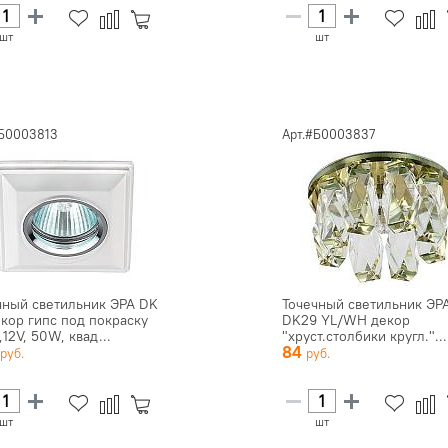
шт
шт
#Б0003813
Арт.#Б0003837
чный светильник ЭРА DK
Точечный светильник ЭР
екор гипс под покраску
DK29 YL/WH декор
12V, 50W, квад...
"хруст.столбики кругл."...
5
84
шт
шт