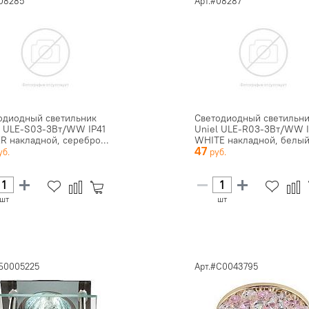
#08285
Арт.#08287
одиодный светильник
Светодиодный светильн
l ULE-S03-3Вт/WW IP41
Uniel ULE-R03-3Вт/WW I
ER накладной, серебро...
WHITE накладной, белый. 
47
шт
шт
#Б0005225
Арт.#C0043795