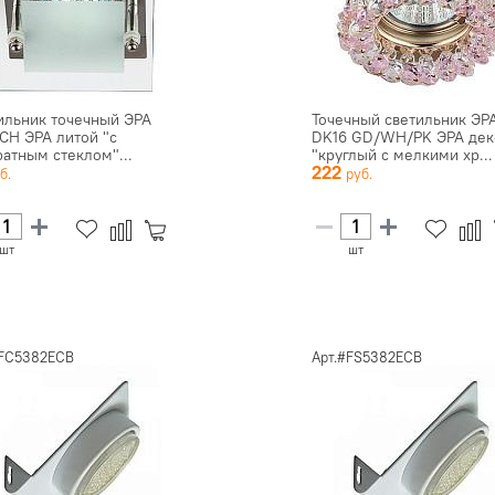
ильник точечный ЭРА
Точечный светильник ЭР
 CH ЭРА литой "с
DK16 GD/WH/PK ЭРА дек
ратным стеклом"...
"круглый с мелкими хр...
222
шт
шт
#FC5382ECB
Арт.#FS5382ECB