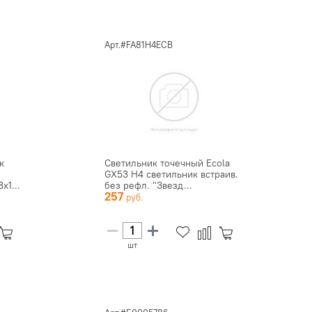
Арт.#FA81H4ECB
к
Светильник точечный Ecola
GX53 H4 светильник встраив.
х1...
без рефл. "Звезд...
257
шт