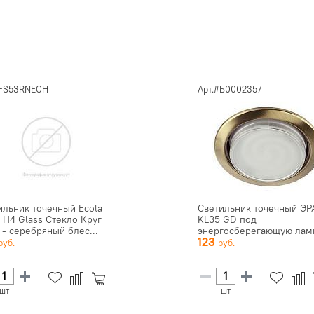
#FS53RNECH
Арт.#Б0002357
ильник точечный Ecola
Светильник точечный ЭР
 H4 Glass Стекло Круг
KL35 GD под
 - серебряный блес...
энергосберегающую лам
123
Gx53,6400К 230V...
шт
шт