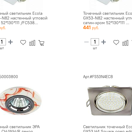
чный светильник Ecola
Точечный светильник Eco
-N82 настенный угловой
GX53-N82 настенный угл
52*130*111 /FC538...
сатин-хром 52*130*111 ...
441
шт
шт
#Б0003800
Арт.#FS53N4ECB
чный светильник ЭРА
Светильник точечный Eco
 CH/WH/R декор
GX53 H4 Square open ed