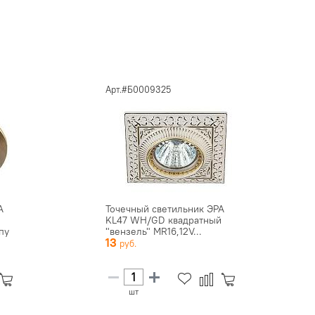
Арт.#Б0009325
А
Точечный светильник ЭРА
KL47 WH/GD квадратный
пу
"вензель" MR16,12V...
13
шт