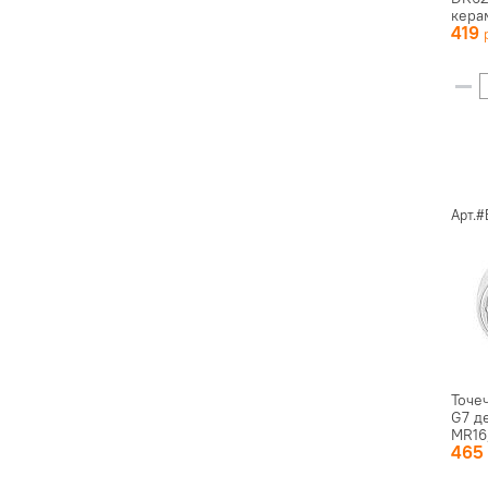
кера
419
Арт.
Точе
G7 д
MR16,
46