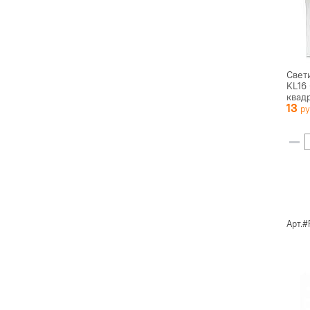
Свет
KL16
квад
13
Арт.