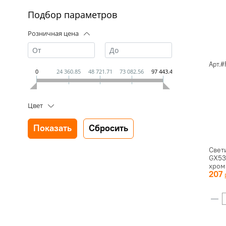
Подбор параметров
Розничная цена
Арт.
0
24 360.85
48 721.71
73 082.56
97 443.41
Цвет
Свет
GX53
хром
207