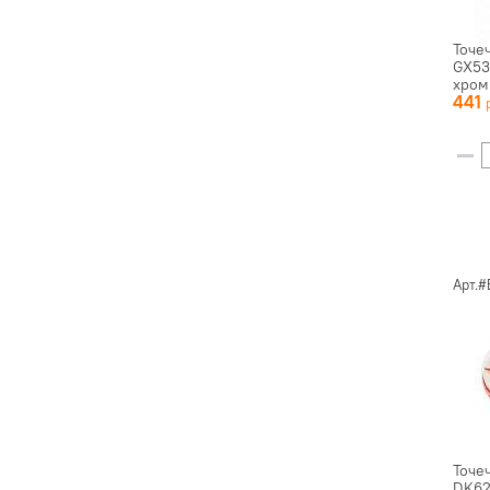
Точе
GX53
хром 
441
Арт.
Точе
DK62