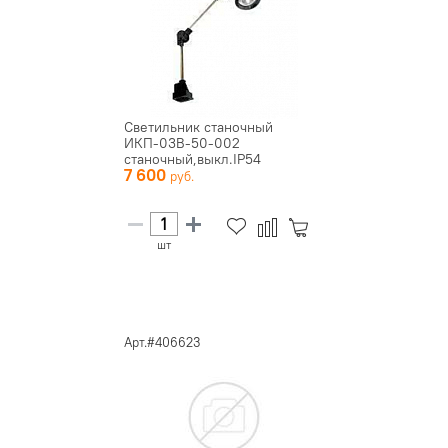
Светильник станочный
ИКП-03В-50-002
станочный,выкл.IP54
7 600
(77700865)
шт
Арт.#406623