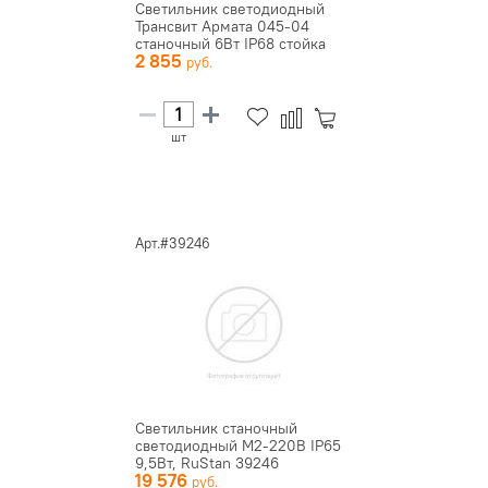
Светильник светодиодный
Трансвит Армата 045-04
станочный 6Вт IP68 стойка
2 855
54...
шт
Арт.#39246
Светильник станочный
светодиодный М2-220В IP65
9,5Вт, RuStan 39246
19 576