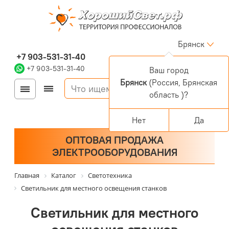
Брянск
+7 903-531-31-40
+7 903-531-31-40
Ваш город
Брянск
(Россия, Брянская
Войти
Регистрация
область )?
Корзина
0 позиций
Персональный раздел
Нет
Да
ОПТОВАЯ ПРОДАЖА
ЭЛЕКТРООБОРУДОВАНИЯ
Главная
Каталог
Светотехника
Светильник для местного освещения станков
Светильник для местного