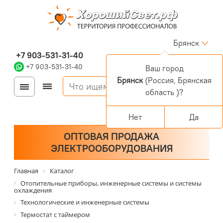
Брянск
+7 903-531-31-40
+7 903-531-31-40
Ваш город
Брянск
(Россия, Брянская
Войти
Регистрация
область )?
Корзина
0 позиций
Персональный раздел
Нет
Да
ОПТОВАЯ ПРОДАЖА
ЭЛЕКТРООБОРУДОВАНИЯ
Главная
Каталог
Отопительные приборы, инженерные системы и системы
охлаждения
Технологические и инженерные системы
Термостат с таймером