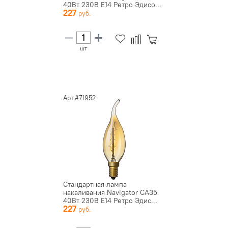
40Вт 230В E14 Ретро Эдисо...
227
шт
Арт.#71952
Стандартная лампа
накаливания Navigator СА35
40Вт 230В E14 Ретро Эдис...
227