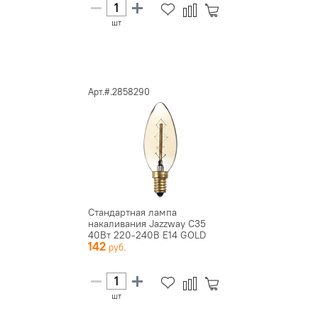
шт
Арт.#.2858290
Стандартная лампа
накаливания Jazzway C35
40Вт 220-240В E14 GOLD
142
Ретр...
шт