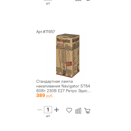
шт
Арт.#71957
Стандартная лампа
накаливания Navigator ST64
60Вт 230В E27 Ретро Эдис...
389
шт