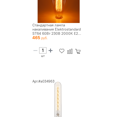
Стандартная лампа
накаливания Elektrostandard
ST64 60Вт 230В 2000К E2...
465
шт
Арт.#a034963