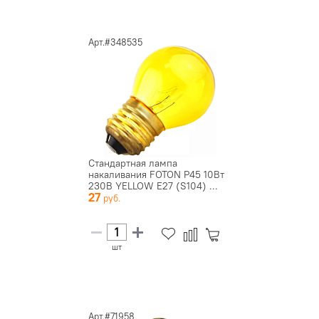
Арт.#348535
Стандартная лампа
накаливания FOTON P45 10Вт
230В YELLOW E27 (S104) ...
27
шт
Арт.#71958