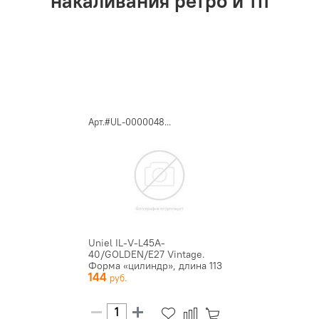
накаливания ретро и тп
Арт.#UL-0000048...
Uniel IL-V-L45A-
40/GOLDEN/E27 Vintage.
Форма «цилиндр», длина 113
144
мм. форма...