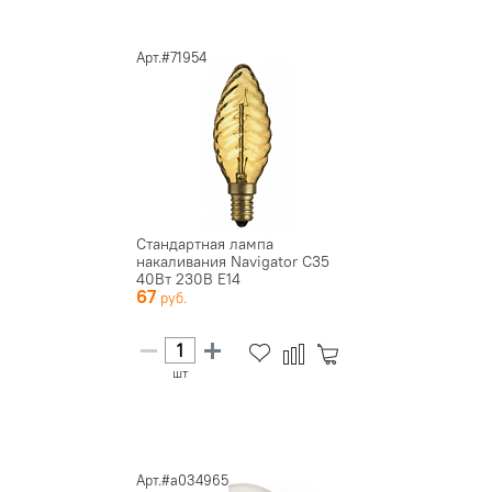
Арт.#71954
Стандартная лампа
накаливания Navigator С35
40Вт 230В E14
67
шт
Арт.#a034965