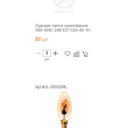
Судовая лампа накаливания
А60 40Вт 24В Е27 С24-40-1Н
57
шт
Арт.#UL-0000298...