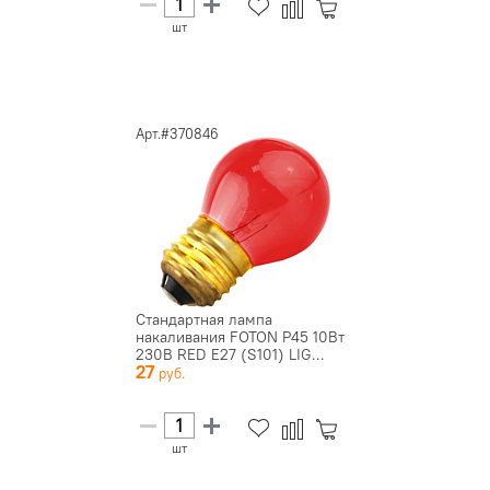
шт
Арт.#370846
Стандартная лампа
накаливания FOTON P45 10Вт
230В RED E27 (S101) LIG...
27
шт