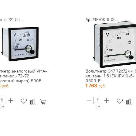
vma-721-50...
Арт.#IPV10-6-06...
тметр аналоговый VMA-
Вольтметр Э47 72х72мм
на панель 72х72
кл. точн. 1.5 IEK IPV10-6-
дратный вырез) 500В
0600-E
8
1 763
е...
шт
шт