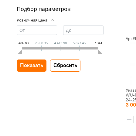
Подбор параметров
Розничная цена
Арт.#
1 486.80
2 950.35
4 413.90
5 877.45
7 341
Указ
WU-1
24-2
3 0