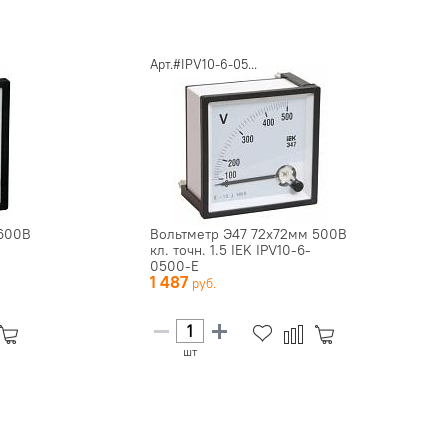
Арт.#IPV10-6-05...
 600В
Вольтметр Э47 72х72мм 500В
кл. точн. 1.5 IEK IPV10-6-
0500-E
1 487
шт