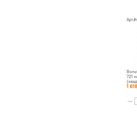
Арт.#
Воль
721 
(ква
1 61
прямо