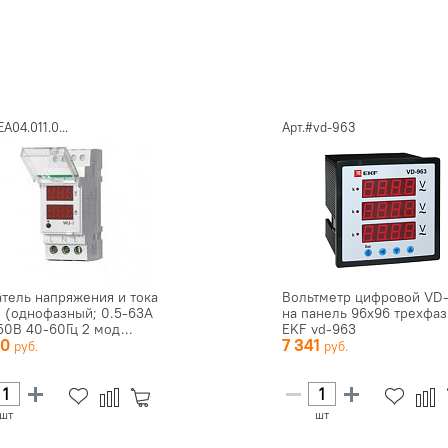
EA04.011.0...
Арт.#vd-963
атель напряжения и тока
Вольтметр цифровой VD
 (однофазный; 0.5-63А
на панель 96х96 трехфа
50В 40-60Гц 2 мод...
EKF vd-963
00
7 341
шт
шт