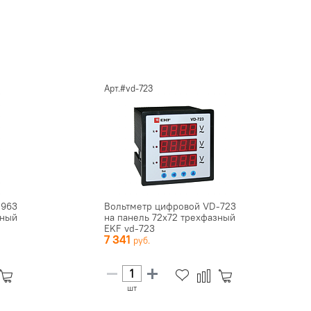
Арт.#vd-723
-963
Вольтметр цифровой VD-723
зный
на панель 72х72 трехфазный
EKF vd-723
7 341
шт