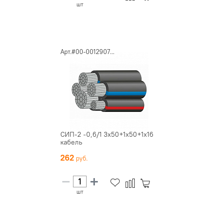
шт
Арт.#00-0012907...
СИП-2 -0,6/1 3х50+1х50+1х16
кабель
262
шт