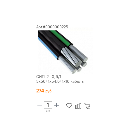
Арт.#0000000225...
СИП-2 -0,6/1
3х50+1х54,6+1х16 кабель
274
шт