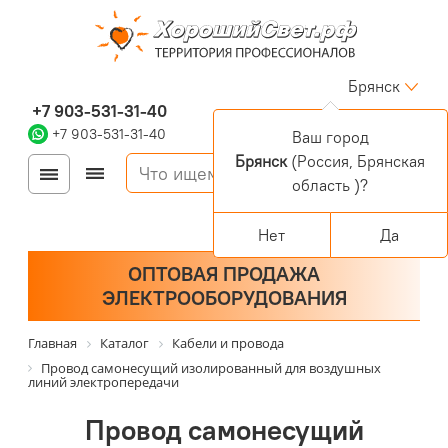
Брянск
+7 903-531-31-40
+7 903-531-31-40
Ваш город
Брянск
(Россия, Брянская
Войти
Регистрация
область )?
Корзина
0 позиций
Персональный раздел
Нет
Да
ОПТОВАЯ ПРОДАЖА
ЭЛЕКТРООБОРУДОВАНИЯ
Главная
Каталог
Кабели и провода
Провод самонесущий изолированный для воздушных
линий электропередачи
Провод самонесущий