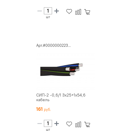
шт
Арт.#0000000223...
СИП-2 -0,6/1 3х25+1х54,6
кабель
161
шт