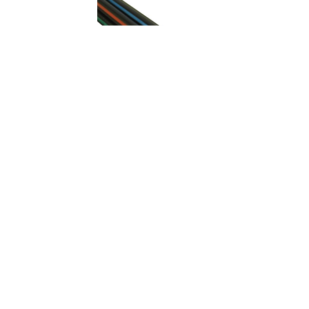
СИП-4 -0,6/1 4х95 кабель
564
шт
Арт.#00-0012913...