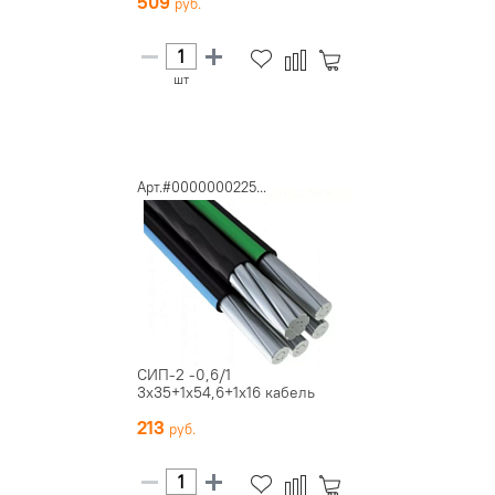
509
шт
Арт.#0000000225...
СИП-2 -0,6/1
3х35+1х54,6+1х16 кабель
213