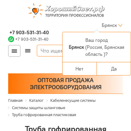
Брянск
+7 903-531-31-40
+7 903-531-31-40
Ваш город
Брянск
(Россия, Брянская
Войти
Регистрация
область )?
Корзина
0 позиций
Персональный раздел
Нет
Да
ОПТОВАЯ ПРОДАЖА
ЭЛЕКТРООБОРУДОВАНИЯ
Главная
Каталог
Кабеленесущие системы
Системы защиты шланговые
Труба гофрированная пластиковая
Труба гофрированная