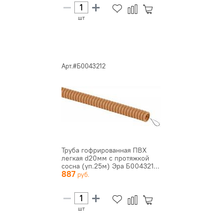
шт
Арт.#Б0043212
Труба гофрированная ПВХ
легкая d20мм с протяжкой
сосна (уп.25м) Эра Б004321...
887
шт