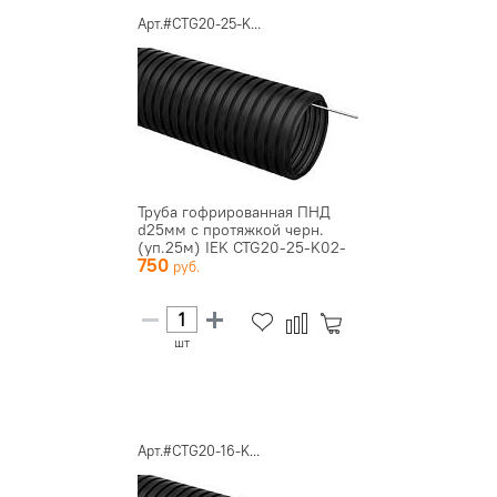
Арт.#CTG20-25-K...
Труба гофрированная ПНД
d25мм с протяжкой черн.
(уп.25м) IEK CTG20-25-K02-
750
0...
шт
Арт.#CTG20-16-K...