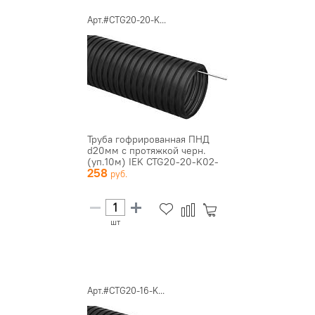
Арт.#CTG20-20-K...
Труба гофрированная ПНД
d20мм с протяжкой черн.
(уп.10м) IEK CTG20-20-K02-
258
0...
шт
Арт.#CTG20-16-K...