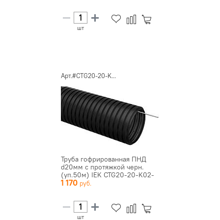
шт
Арт.#CTG20-20-K...
Труба гофрированная ПНД
d20мм с протяжкой черн.
(уп.50м) IEK CTG20-20-K02-
1 170
0...
шт