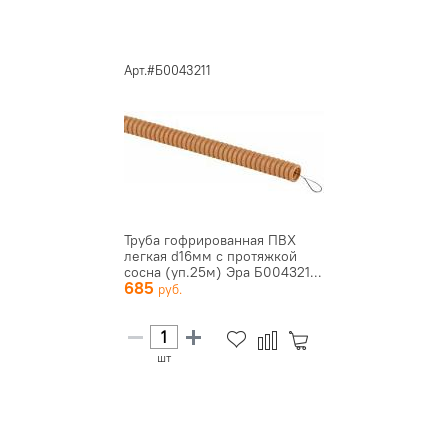
Арт.#Б0043211
Труба гофрированная ПВХ
легкая d16мм с протяжкой
сосна (уп.25м) Эра Б004321...
685
шт