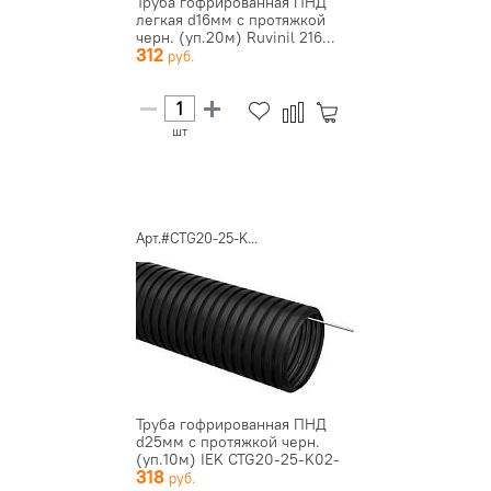
Труба гофрированная ПНД
легкая d16мм с протяжкой
черн. (уп.20м) Ruvinil 216...
312
шт
Арт.#CTG20-25-K...
Труба гофрированная ПНД
d25мм с протяжкой черн.
(уп.10м) IEK CTG20-25-K02-
318
0...