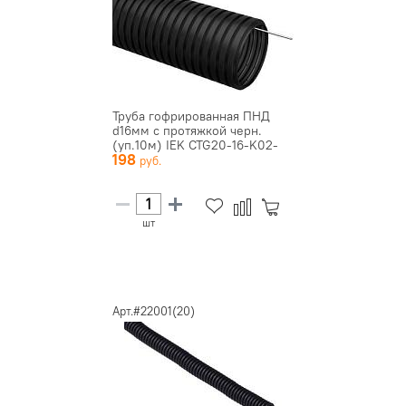
Труба гофрированная ПНД
d16мм с протяжкой черн.
(уп.10м) IEK CTG20-16-K02-
198
0...
шт
Арт.#22001(20)