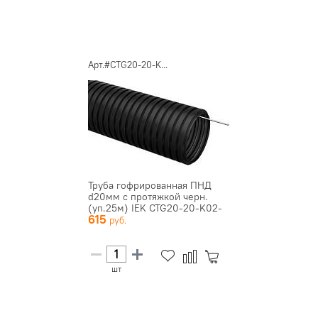
Арт.#CTG20-20-K...
Труба гофрированная ПНД
d20мм с протяжкой черн.
(уп.25м) IEK CTG20-20-K02-
615
0...
шт