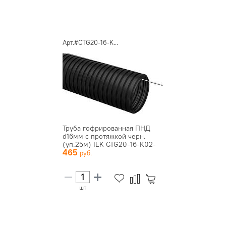
Арт.#CTG20-16-K...
Труба гофрированная ПНД
d16мм с протяжкой черн.
(уп.25м) IEK CTG20-16-K02-
465
0...
шт