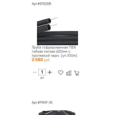
Арт.#91920B
Труба гофрированная ПВХ
гибкая легкая d20мм с
протяжкой черн. (уп.100м)
2 580
DKC...
шт
Арт.#FRHF-16