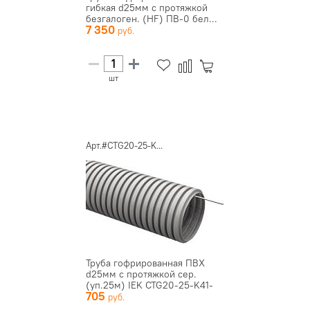
гибкая d25мм с протяжкой
безгалоген. (HF) ПВ-0 бел...
7 350
шт
Арт.#CTG20-25-K...
Труба гофрированная ПВХ
d25мм с протяжкой сер.
(уп.25м) IEK CTG20-25-K41-
705
02...