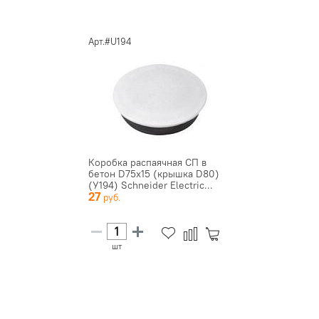
Арт.#U194
Коробка распаячная СП в
бетон D75х15 (крышка D80)
(У194) Schneider Electric...
27
шт