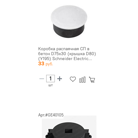
Коробка распаячная СП в
бетон D75х30 (крышка D80)
(У195) Schneider Electric...
33
шт
Арт.#GE40105