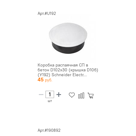
Арт.#U192
Коробка распаячная СП в
бетон D102х30 (крышка D106)
(У192) Schneider Electr...
45
шт
Арт.#190892