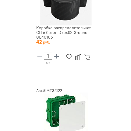
Коробка распределительная
СП в бетон D75х62 Greenel
GE40105
42
шт
Арт.#IMT35122