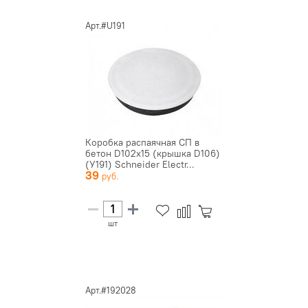
Арт.#U191
Коробка распаячная СП в
бетон D102х15 (крышка D106)
(У191) Schneider Electr...
39
шт
Арт.#192028