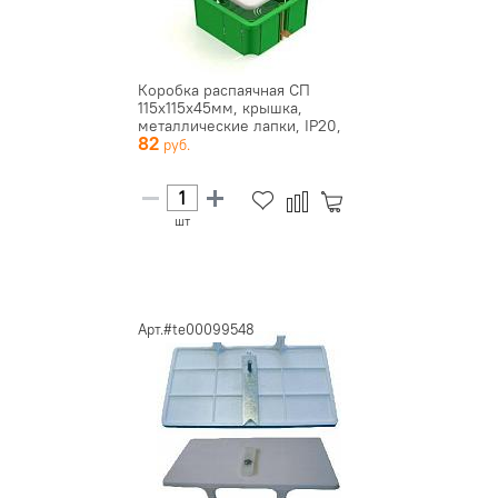
Коробка распаячная СП
115х115х45мм, крышка,
металлические лапки, IP20,
82
TDM ...
шт
Арт.#te00099548