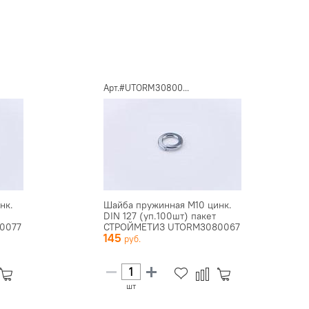
Арт.#UTORM30800...
нк.
Шайба пружинная М10 цинк.
DIN 127 (уп.100шт) пакет
0077
СТРОЙМЕТИЗ UTORM3080067
145
шт