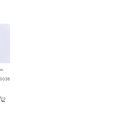
к.
0038