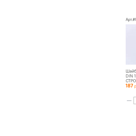
Арт.
Шайб
DIN 
СТР
187