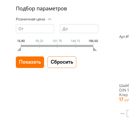
Подбор параметров
Розничная цена
Арт.
16.80
59.25
101.70
144.15
186.60
Шайб
DIN 1
Krep
17