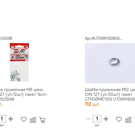
#103048
Арт.#UTORM30800...
а пружинная М6 цинк.
Шайба пружинная М12 ци
27 (уп.12шт) пакет Tech-
DIN 127 (уп.50шт) пакет
 103048
СТРОЙМЕТИЗ UTORM308
112
шт
шт