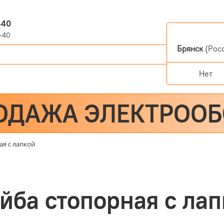
-40
-40
Брянск
(Росс
Нет
ОДАЖА ЭЛЕКТРОО
я с лапкой
йба стопорная с лап