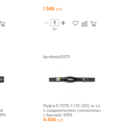
1 345
шт
Арт.#zeta23373
с
Муфта 5 ПСТб-1 (70-120) нг-Ls
ый
с соединителями (полиэтилен
ЭТА
с броней) ЗЭТА
4 404