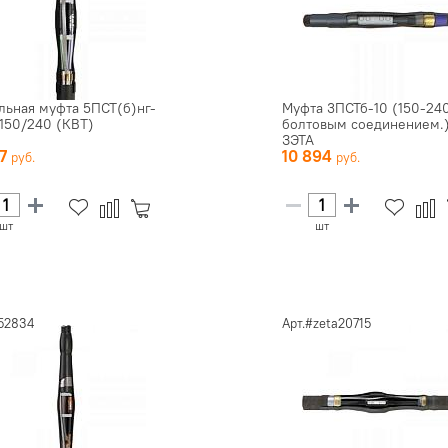
льная муфта 5ПСТ(б)нг-
Муфта 3ПСТб-10 (150-240
-150/240 (КВТ)
болтовым соединением.
ЗЭТА
27
10 894
шт
шт
#52834
Арт.#zeta20715