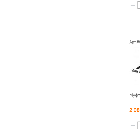
Арт.#
Муфт
2 0