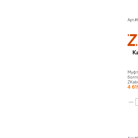
Арт.#
Муфта
болт
ZKab
4 6