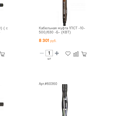
) ( с
Кабельная муфта 1ПCТ -10-
)
500/630 -Б- (КВТ)
8 301
шт
Арт.#60360