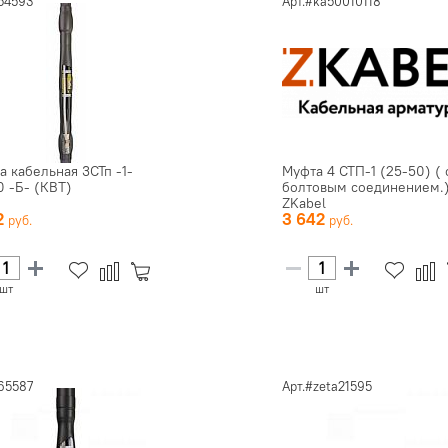
#54593
Арт.#ka50010118
а кабельная 3СТп -1-
Муфта 4 СТП-1 (25-50) ( 
0 -Б- (КВТ)
болтовым соединением.
ZKabel
2
3 642
шт
шт
65587
Арт.#zeta21595