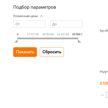
Подбор параметров
Розничная цена
Арт.
0
17 477.30
34 954.60
52 431.89
69 909.19
Муфт
2 1