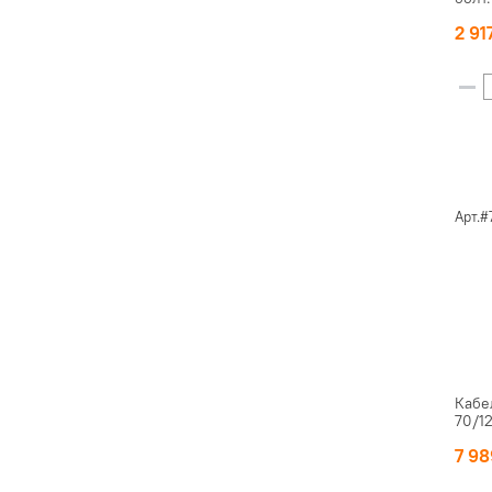
2 91
Арт.#
Кабе
70/1
7 9