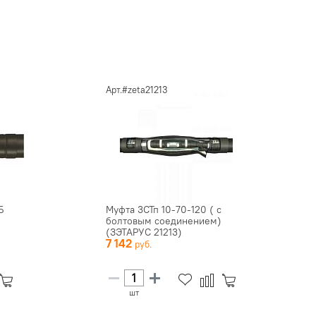
Арт.#zeta21213
Б
Муфта 3СТп 10-70-120 ( с
болтовым соединением)
(ЗЭТАРУС 21213)
7 142
шт