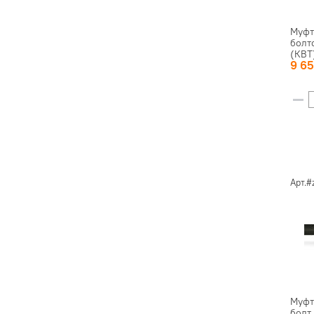
Муфт
болт
(КВТ
9 6
Арт.#
Муфт
болт