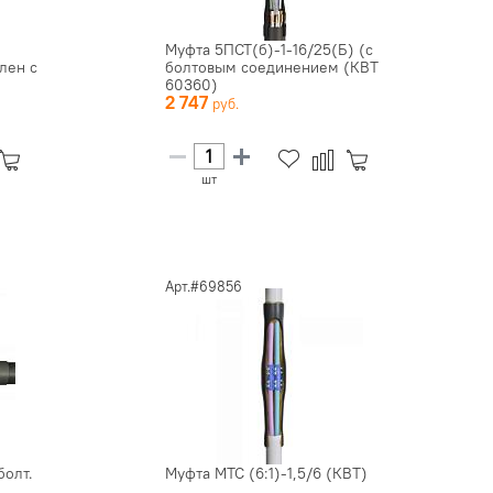
Муфта 5ПСТ(б)-1-16/25(Б) (с
лен с
болтовым соединением (КВТ
60360)
2 747
шт
Арт.#69856
болт.
Муфта МТС (6:1)-1,5/6 (КВТ)