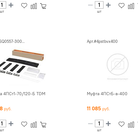
шт
шт
SQ0557-300...
Арт.#4pstbvx400
а 4ПСт1-70/120-Б TDM
Муфта 4ПСтБ-в-400
88
11 085
шт
шт