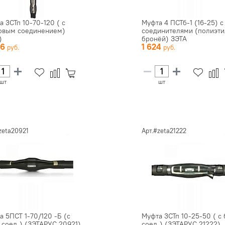
а 3СТп 10-70-120 ( с
Муфта 4 ПСТб-1 (16-25) с
овым соединением)
соединителями (полиэти
)
бронёй) ЗЭТА
56
1 624
шт
шт
zeta20921
Арт.#zeta21222
а 5ПСТ 1-70/120 -Б (с
Муфта 3СТп 10-25-50 ( с 
. соед.) (ЗЭТАРУС 20921)
соед.) (ЗЭТАРУС 21222)