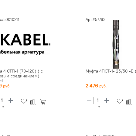
ka50010211
Арт.#57793
 4 СТП-1 (70-120) ( с
Муфта 4ПСТ-1- 25/50 -Б 
овым соединением)
el
19
2 476
шт
шт