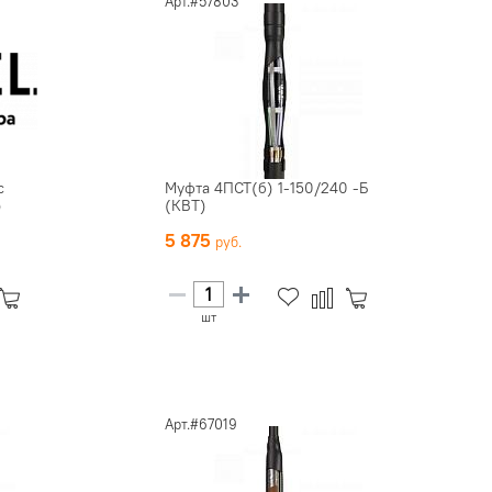
Арт.#57803
с
Муфта 4ПСТ(б) 1-150/240 -Б
)
(КВТ)
5 875
шт
Арт.#67019