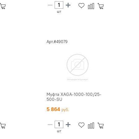
шт
Арт.#49079
Муфта XAGA-1000-100/25-
500-SU
5 864
шт