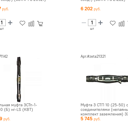
7
6 202
шт
шт
71142
Арт.#zeta21321
льная муфта 3СТп-1-
Муфта 3 СТП 10 (25-50) 
20 (Б) нг-LS (КВТ)
соединителями (непаян
комплект заземления) З
89
5 745