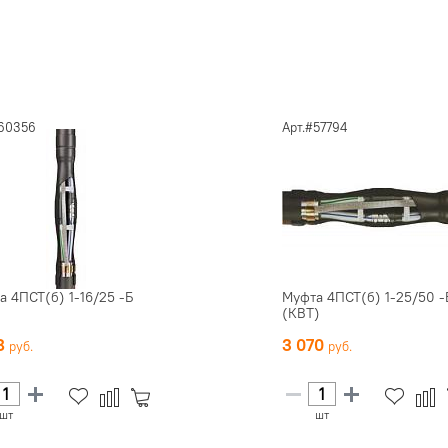
#60356
Арт.#57794
а 4ПСТ(б) 1-16/25 -Б
Муфта 4ПСТ(б) 1-25/50 -
(КВТ)
38
3 070
шт
шт