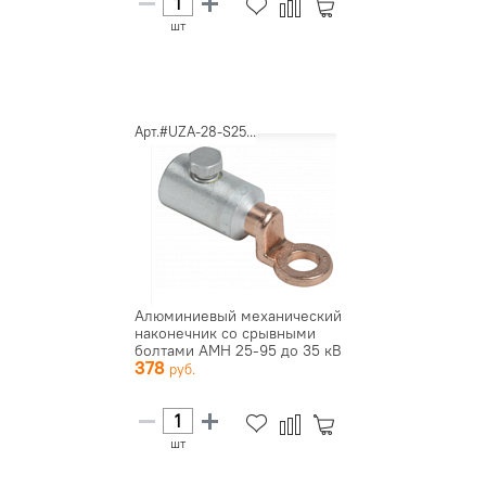
шт
Арт.#UZA-28-S25...
Алюминиевый механический
наконечник со срывными
болтами АМН 25-95 до 35 кВ
378
...
шт