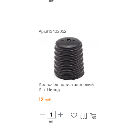
шт
Арт.#13402052
Колпачок полиэтиленовый
К-7 Нилед
12
шт