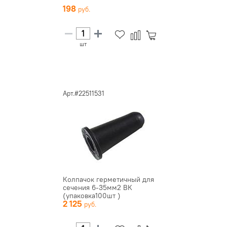
198
шт
Арт.#22511531
Колпачок герметичный для
сечения 6-35мм2 ВК
(упаковка100шт )
2 125