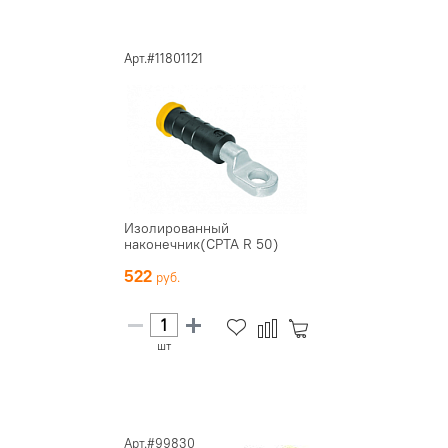
Арт.#11801121
Изолированный
наконечник(CPTA R 50)
522
шт
Арт.#99830