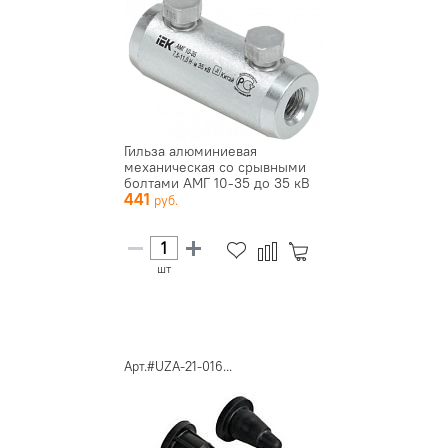
Гильза алюминиевая
механическая со срывными
болтами АМГ 10-35 до 35 кВ
441
IEK
шт
Арт.#UZA-21-016...