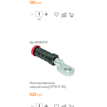
120
шт
Арт.#11801111
Изолированный
наконечник(CPTA R 35)
522