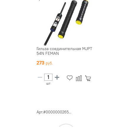
Гильза соединительная MJPT
54N FEMAN
273
шт
Арт.#0000000265...