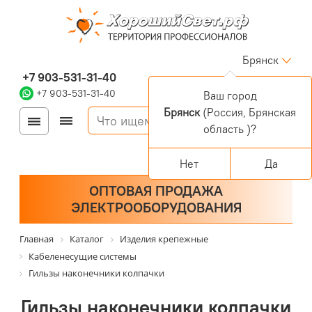
Брянск
+7 903-531-31-40
+7 903-531-31-40
Ваш город
Брянск
(Россия, Брянская
Войти
Регистрация
область )?
Корзина
0 позиций
Персональный раздел
Нет
Да
ОПТОВАЯ ПРОДАЖА
ЭЛЕКТРООБОРУДОВАНИЯ
Главная
Каталог
Изделия крепежные
Кабеленесущие системы
Гильзы наконечники колпачки
Гильзы наконечники колпачки