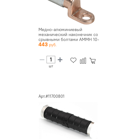
Медно-алюминиевый
механический наконечник со
срывными болтами АММН 10-
443
35 до...
шт
Арт.#11700801