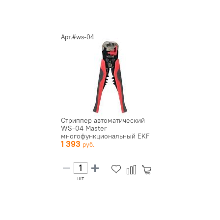
Арт.#ws-04
Стриппер автоматический
WS-04 Master
многофункциональный EKF
1 393
ws-04
шт