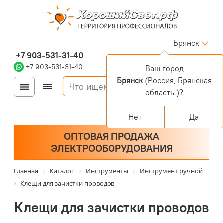
Брянск
+7 903-531-31-40
+7 903-531-31-40
Ваш город
Брянск
(Россия, Брянская
Войти
Регистрация
область )?
Корзина
0 позиций
Персональный раздел
Нет
Да
ОПТОВАЯ ПРОДАЖА
ЭЛЕКТРООБОРУДОВАНИЯ
Главная
Каталог
Инструменты
Инструмент ручной
Клещи для зачистки проводов
Клещи для зачистки проводов