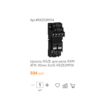
Арт.#RXZE2M114
Цоколь RXZE для реле RXM
4ПК 30мм SchE RXZE2M114
334
шт