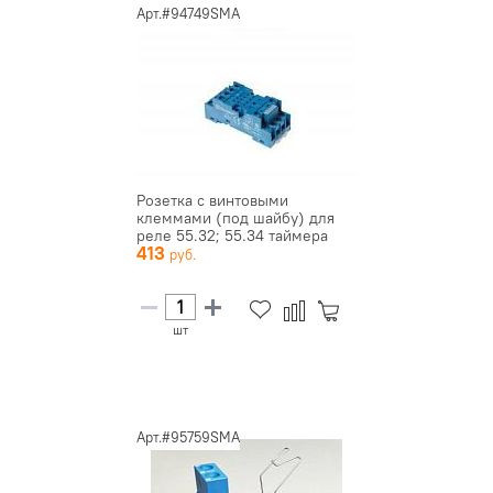
Арт.#94749SMA
Розетка с винтовыми
клеммами (под шайбу) для
реле 55.32; 55.34 таймера
413
85.0...
шт
Арт.#95759SMA