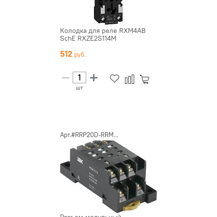
Колодка для реле RXM4AB
SchE RXZE2S114M
512
шт
Арт.#RRP20D-RRM...