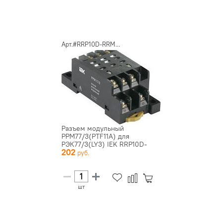
Арт.#RRP10D-RRM...
Разъем модульный
РРМ77/3(PTF11A) для
РЭК77/3(LY3) IEK RRP10D-
202
RRM-3
шт