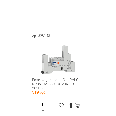
Арт.#281173
Розетка для реле OptiRel G
RR95-02-230-10-V КЭАЗ
281173
319
шт