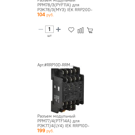
Разъем модульный
РРМ78/3(PYF11A) для
РЭК78/3(MY3) IEK RRP20D-
104
RRM-3
шт
Арт.#RRP10D-RRM...
Разъем модульный
РРМ77/4(PTF14A) для
РЭК77/4(LY4) IEK RRP10D-
199
RRM-4