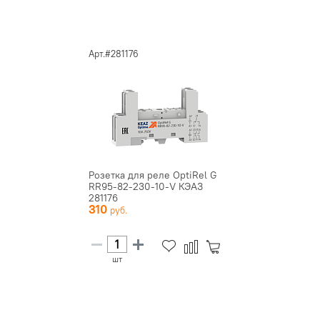
Арт.#281176
Розетка для реле OptiRel G
RR95-82-230-10-V КЭАЗ
281176
310
шт