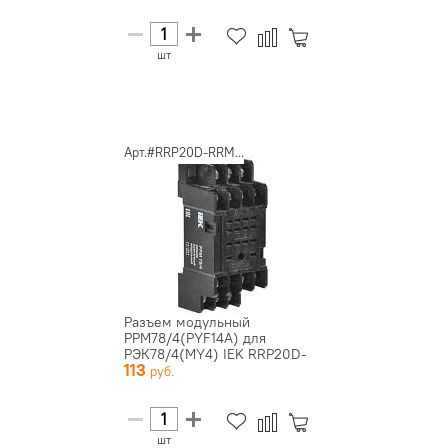
шт
Арт.#RRP20D-RRM...
Разъем модульный
РРМ78/4(PYF14A) для
РЭК78/4(MY4) IEK RRP20D-
113
RRM-4
шт