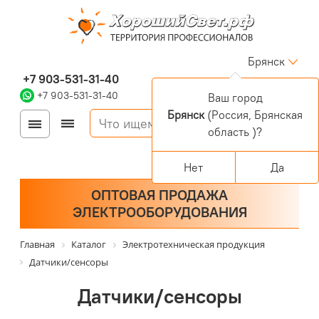
Брянск
+7 903-531-31-40
+7 903-531-31-40
Ваш город
Брянск
(Россия, Брянская
Войти
Регистрация
область )?
Корзина
0 позиций
Персональный раздел
Нет
Да
ОПТОВАЯ ПРОДАЖА
ЭЛЕКТРООБОРУДОВАНИЯ
Главная
Каталог
Электротехническая продукция
Датчики/сенсоры
Датчики/сенсоры