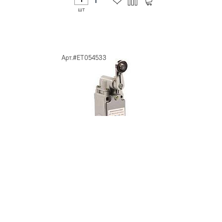
шт
Арт.#ET054533
Выключатель конечн. ВП
15К-21А-231-54 У2.8
Электротехник ET054533
890
шт