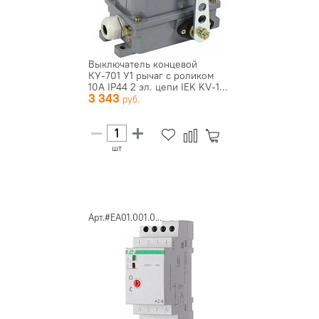
Выключатель концевой
КУ-701 У1 рычаг с роликом
10А IP44 2 эл. цепи IEK KV-1...
3 343
шт
Арт.#EA01.001.0...