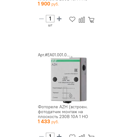
1 900
IP65) F...
шт
Арт.#EA01.001.0...
Фотореле AZH (встроен.
фотодатчик монтаж на
плоскость 230В 10А 1 НО
1 433
IP65) F...