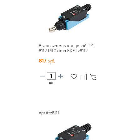
Выключатель концевой TZ-
8112 PROxima EKF tz8112
817
шт
Арт.#tz8111