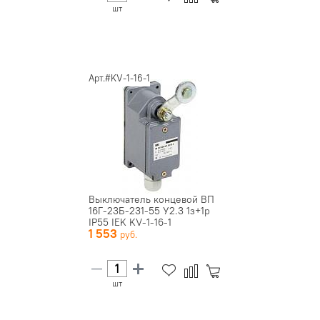
шт
Арт.#KV-1-16-1
Выключатель концевой ВП
16Г-23Б-231-55 У2.3 1з+1р
IP55 IEK KV-1-16-1
1 553
шт