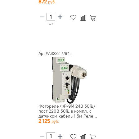
872
шт
Арт.#A8222-7794...
Фотореле ФР-9М 24В 50Гц/
пост 220В 50Гц в компл. с
датчиком кабель 1.5м Реле...
2 125