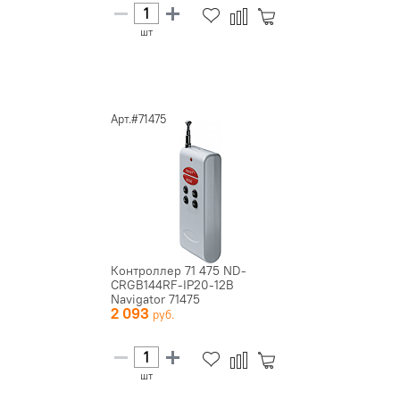
шт
Арт.#71475
Контроллер 71 475 ND-
CRGB144RF-IP20-12В
Navigator 71475
2 093
шт