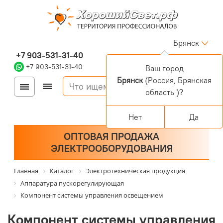
Брянск
+7 903-531-31-40
+7 903-531-31-40
Ваш город
Брянск
(Россия, Брянская
Войти
Регистрация
область )?
Корзина
0 позиций
Персональный раздел
Нет
Да
ОПТОВАЯ ПРОДАЖА
ЭЛЕКТРООБОРУДОВАНИЯ
Главная
Каталог
Электротехническая продукция
Аппаратура пускорегулирующая
Компонент системы управления освещением
Компонент системы управления