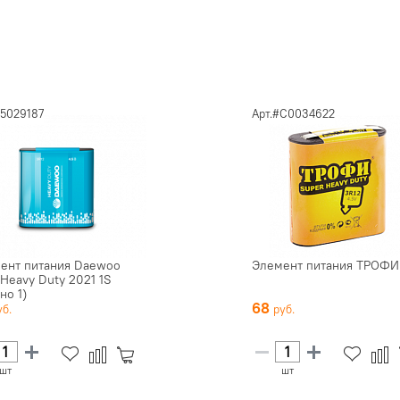
.5029187
Арт.#C0034622
ент питания Daewoo
Элемент питания ТРОФИ
 Heavy Duty 2021 1S
но 1)
68
шт
шт