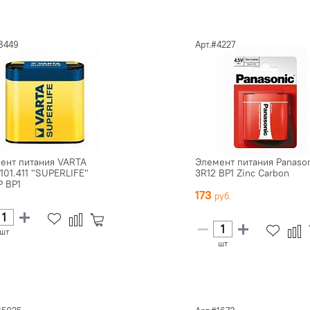
8449
Арт.#4227
ент питания VARTA
Элемент питания Panaso
101.411 "SUPERLIFE"
3R12 BP1 Zinc Carbon
P BP1
173
шт
шт