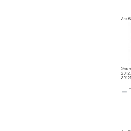
Арт.#
Элем
2012.
3R12