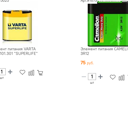
15025
Арт.#1673
ент питания VARTA
Элемент питания CAMEL
.101.301 "SUPERLIFE"
3R12
75
шт
шт