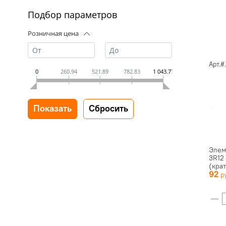
Подбор параметров
Розничная цена
Арт.#
0
260.94
521.89
782.83
1 043.77
Элем
3R12
(крат
92