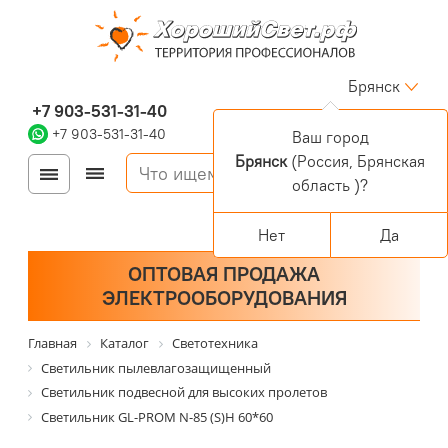
Брянск
+7 903-531-31-40
+7 903-531-31-40
Ваш город
Брянск
(Россия, Брянская
Войти
Регистрация
область )?
Корзина
0 позиций
Персональный раздел
Нет
Да
ОПТОВАЯ ПРОДАЖА
ЭЛЕКТРООБОРУДОВАНИЯ
Главная
Каталог
Светотехника
Светильник пылевлагозащищенный
Светильник подвесной для высоких пролетов
Светильник GL-PROM N-85 (S)Н 60*60