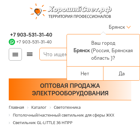
Брянск
+7 903-531-31-40
+7 903-531-31-40
Ваш город
Брянск
(Россия, Брянская
Войти
Регистрация
область )?
Корзина
0 позиций
Персональный раздел
Нет
Да
ОПТОВАЯ ПРОДАЖА
ЭЛЕКТРООБОРУДОВАНИЯ
Главная
Каталог
Светотехника
Потолочный/настенный светильник для сферы ЖКХ
Светильник GL-LITTLE 36 НПРР